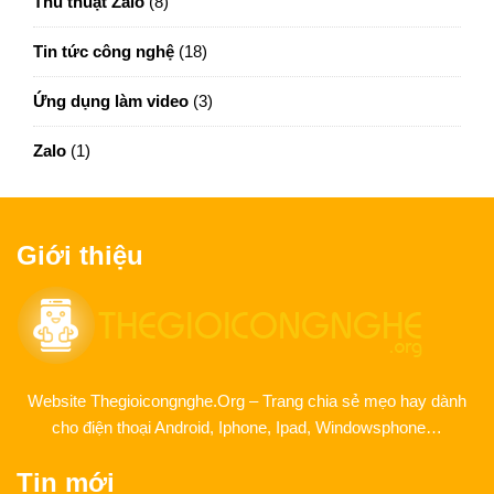
Thủ thuật Zalo
(8)
Tin tức công nghệ
(18)
Ứng dụng làm video
(3)
Zalo
(1)
Giới thiệu
Website Thegioicongnghe.Org – Trang chia sẻ mẹo hay dành
cho điện thoại Android, Iphone, Ipad, Windowsphone…
Tin mới