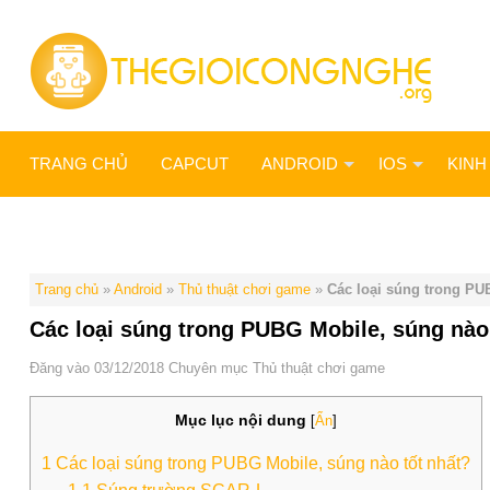
TRANG CHỦ
CAPCUT
ANDROID
IOS
KINH
THỦ THUẬT KHÁC
Trang chủ
»
Android
»
Thủ thuật chơi game
»
Các loại súng trong PU
Các loại súng trong PUBG Mobile, súng nào
Đăng vào 03/12/2018
Chuyên mục
Thủ thuật chơi game
Mục lục nội dung
[
Ẩn
]
1
Các loại súng trong PUBG Mobile, súng nào tốt nhất?