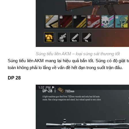
Súng tiểu liên AKM – loại súng sát thương tốt
Súng tiểu liên AKM mang lại hiệu quả bắn tốt. Súng có độ giật
toàn không phải lo lắng về vấn đề hết đạn trong suốt trận đấu.
DP 28