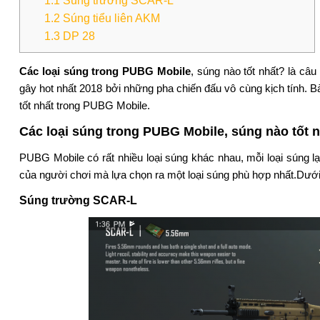
1.1
Súng trường SCAR-L
1.2
Súng tiểu liên AKM
1.3
DP 28
Các loại súng trong PUBG Mobile
, súng nào tốt nhất? là câu
gây hot nhất 2018 bởi những pha chiến đấu vô cùng kịch tính. Bài
tốt nhất trong PUBG Mobile.
Các loại súng trong PUBG Mobile, súng nào tốt 
PUBG Mobile có rất nhiều loại súng khác nhau, mỗi loại súng l
của người chơi mà lựa chọn ra một loại súng phù hợp nhất.Dưới
S
ú
ng trường SCAR-L