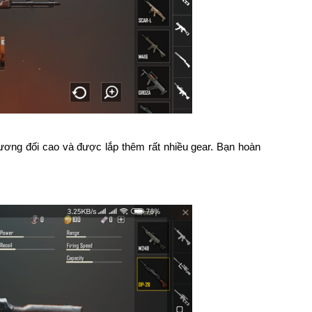
 tương đối cao và được lắp thêm rất nhiều gear. Bạn hoàn