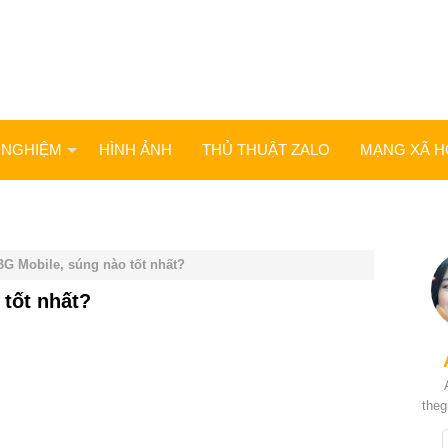
 NGHIỆM
HÌNH ẢNH
THỦ THUẬT ZALO
MẠNG XÃ H
BG Mobile, súng nào tốt nhất?
 tốt nhất?
theg