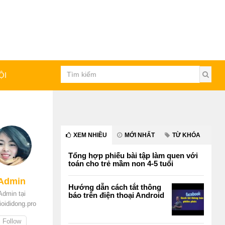
ỘI
XEM NHIỀU
MỚI NHẤT
TỪ KHÓA
Tổng hợp phiếu bài tập làm quen với
toán cho trẻ mầm non 4-5 tuổi
Admin
Hướng dẫn cách tắt thông
Admin tại
báo trên điện thoại Android
ioididong.pro
Follow