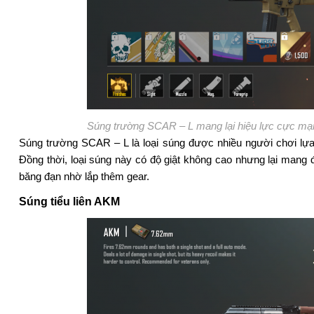
Súng trường SCAR – L mang lại hiệu lực cực m
Súng trường SCAR – L là loại súng được nhiều người chơi lựa
Đồng thời, loại súng này có độ giật không cao nhưng lại mang 
băng đạn nhờ lắp thêm gear.
S
ú
ng tiểu li
ê
n AKM